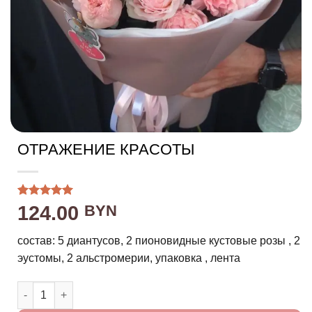
ОТРАЖЕНИЕ КРАСОТЫ
Рейтинг
2
124.00
BYN
5.00
из 5
на основе
опроса
состав: 5 диантусов, 2 пионовидные кустовые розы , 2
пользователей
эустомы, 2 альстромерии, упаковка , лента
Количество товара Отражение красоты